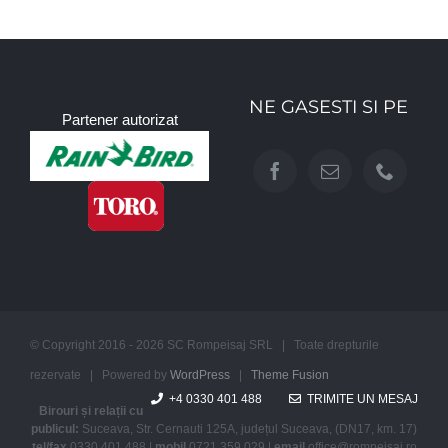
NE GASESTI SI PE
Partener autorizat
© Copyright 2016 - 2026 SC Rompeisaj SRL | Toate drepturile
rezervate | Powered by
WordPress
|
Theme Fusion
+4 0330 401 488
TRIMITE UN MESAJ
Birouri și relații cu
publicul:
Suceava, Str. Cernauti 125A, județul Suceava, (DN17, km. 17)
tel/fax
0330 401.488 |
mobil
0721 359.029 |
email
office@rompeisaj.ro