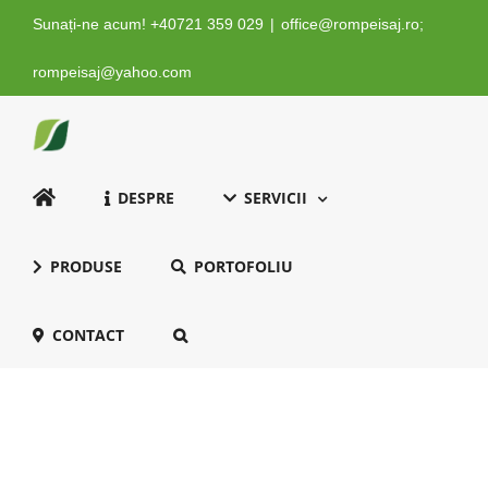
Skip
Sunați-ne acum! +40721 359 029
|
office@rompeisaj.ro;
to
content
rompeisaj@yahoo.com
DESPRE
SERVICII
PRODUSE
PORTOFOLIU
CONTACT